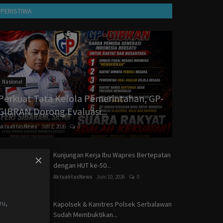
PERISTIWA
Nasional
Perkuat Tata Kelola Pemerintahan, GP-
GIBRAN Dorong Evaluasi...
AktualitasNews
Juli 2, 2026
0
Kunjungan Kerja Ibu Wapres Bertepatan
dengan HUT ke-50...
AktualitasNews
Juni 10, 2026
0
I
ru,
Kapolsek & Kanitres Polsek Serbalawan
Sudah Membuktikan...