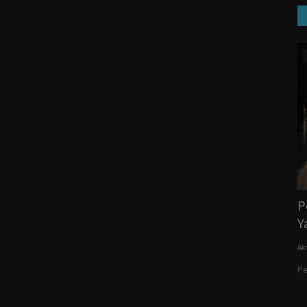
Pemilu
 Agama,
Untuk Pilkada Riau Yang Aman, Tertib Dan
P
Damai, Jenderal...
Y
AktualitasNews
November 26, 2024
0
Ak
Pe