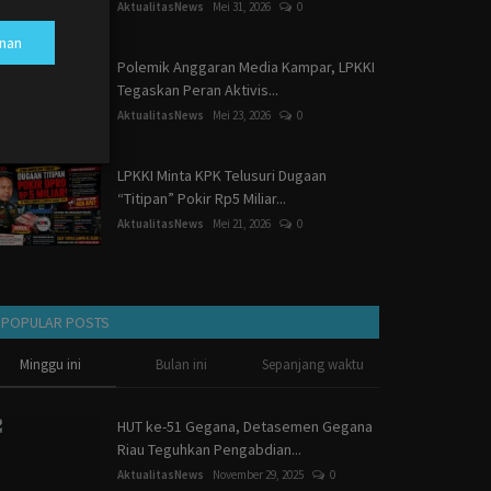
AktualitasNews
Mei 31, 2026
0
nan
Polemik Anggaran Media Kampar, LPKKI
Tegaskan Peran Aktivis...
AktualitasNews
Mei 23, 2026
0
LPKKI Minta KPK Telusuri Dugaan
“Titipan” Pokir Rp5 Miliar...
AktualitasNews
Mei 21, 2026
0
POPULAR POSTS
Minggu ini
Bulan ini
Sepanjang waktu
HUT ke-51 Gegana, Detasemen Gegana
Riau Teguhkan Pengabdian...
AktualitasNews
November 29, 2025
0