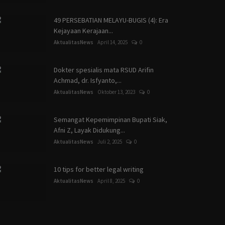
49 PERSEBATIAN MELAYU-BUGIS (4): Era
Kejayaan Kerajaan...
AktualitasNews
April 14, 2025
0
Dokter spesialis mata RSUD Arifin
Achmad, dr. Isfyanto,...
AktualitasNews
Oktober 13, 2023
0
Semangat Kepemimpinan Bupati Siak,
Afni Z, Layak Didukung...
AktualitasNews
Juli 2, 2025
0
10 tips for better legal writing
AktualitasNews
April 8, 2025
0