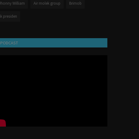
Jhonny William
Air molek group
Brimob
sk presiden
PODCAST