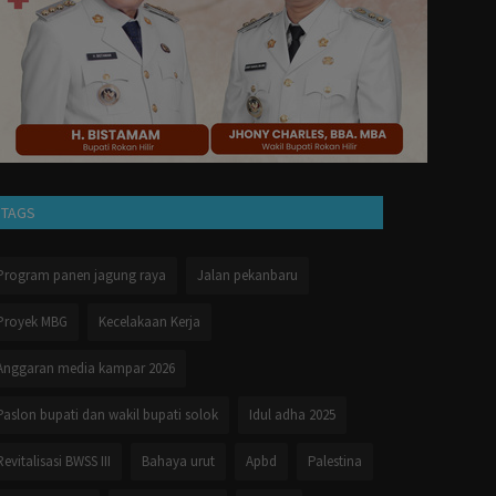
TAGS
Program panen jagung raya
Jalan pekanbaru
Proyek MBG
Kecelakaan Kerja
Anggaran media kampar 2026
Paslon bupati dan wakil bupati solok
Idul adha 2025
Revitalisasi BWSS III
Bahaya urut
Apbd
Palestina