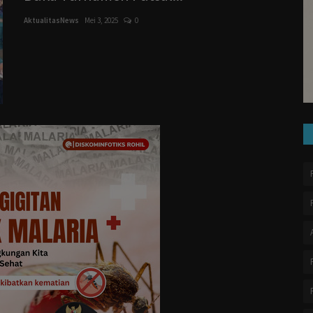
AktualitasNews
Mei 3, 2025
0