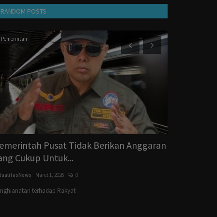
RANDOM POSTS
Pemerintah
Pelalawan
emerintah Pusat Tidak Berikan Anggaran
DPRD Pelal
ang Cukup Untuk...
Patuh SE Bup
tualitasNews
Maret 1, 2026
0
AktualitasNews
Mei
nghianatan terhadap Rakyat