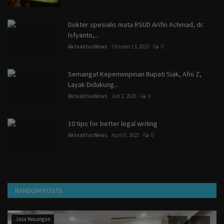
Dokter spesialis mata RSUD Arifin Achmad, dr.
Isfyanto,...
AktualitasNews
Oktober 13, 2023
0
Semangat Kepemimpinan Bupati Siak, Afni Z,
Layak Didukung...
AktualitasNews
Juli 2, 2025
0
10 tips for better legal writing
AktualitasNews
April 8, 2025
0
RANDOM POSTS
Jasa Keuangan