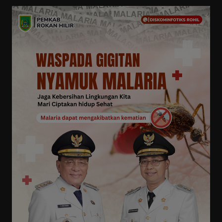
Pemerintah
Daerah
Keagamaan
Olahraga
Seni Budaya
Advetorial
Teknologi
Serba-serbi