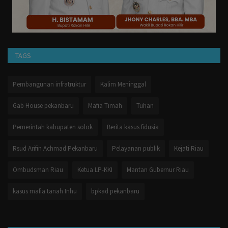
Otomotif
Kesehatan
Pemilu
TAGS
Gaya Hidup
Pembangunan infratruktur
Kalim Meninggal
Lingkungan Hidup
Gab House pekanbaru
Mafia Timah
Tuhan
Pemerintah kabupaten solok
Berita kasus fidusia
Anak
Rsud Arifin Achmad Pekanbaru
Pelayanan publik
Kejati Riau
Militer
Ombudsman Riau
Ketua LP-KKI
Mantan Gubernur Riau
Polisi
kasus mafia tanah Inhu
bpkad pekanbaru
Perlemen