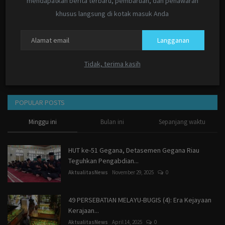
mendapatkan berita terbaru, pembaruan, dan penawaran
AktualitasNews
Mei 23, 2026
0
khusus langsung di kotak masuk Anda
LPKKI Minta KPK Telusuri Dugaan “Titipan” Pokir
Langganan
Rp5 Miliar...
AktualitasNews
Mei 21, 2026
0
Tidak, terima kasih
POPULAR POSTS
Minggu ini
Bulan ini
Sepanjang waktu
HUT ke-51 Gegana, Detasemen Gegana Riau
Teguhkan Pengabdian...
AktualitasNews
November 29, 2025
0
49 PERSEBATIAN MELAYU-BUGIS (4): Era Kejayaan
Kerajaan...
AktualitasNews
April 14, 2025
0