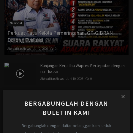
Nasional
Perkuat Tata Kelola Pemerintahan, GP-GIBRAN
Dorong Evaluasi...
AktualitasNews
Juli 2, 2026
0
Kunjungan Kerja Ibu Wapres Bertepatan dengan
HUT ke-50...
AktualitasNews
Juni 10, 2026
0
Kapolsek & Kanitres Polsek Serbalawan Sudah
Membuktikan...
BERGABUNGLAH DENGAN
AktualitasNews
Mei 31, 2026
0
BULETIN KAMI
Polemik Anggaran Media Kampar, LPKKI Tegaskan
Bergabunglah dengan daftar pelanggan kami untuk
Peran Aktivis...