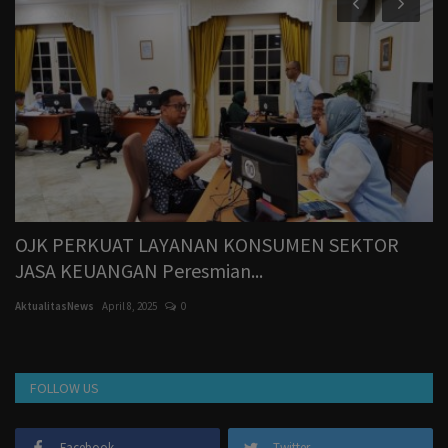
OJK PERKUAT LAYANAN KONSUMEN SEKTOR
K
JASA KEUANGAN Peresmian...
K
AktualitasNews
April 8, 2025
0
Ak
FOLLOW US
Facebook
Twitter