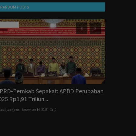
RANDOM POSTS
Adventorial
Perdata
PRD-Pemkab Sepakat: APBD Perubahan
Asuransi & R
025 Rp1,91 Triliun...
Perangkap? 
tualitasNews
November 14, 2025
0
AktualitasNews
Jul
Asuransi & Restruk
Mahkota Mandiri Di