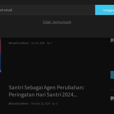
Langga
Tidak, terima kasih
Wawako Pekanbaru Apresiasi Pentas
Kreasi Siswa SDIT Al...
AktualitasNews
Jan 30, 2026
0
Santri Sebagai Agen Perubahan:
Peringatan Hari Santri 2024...
AktualitasNews
Oktober 22, 2024
0