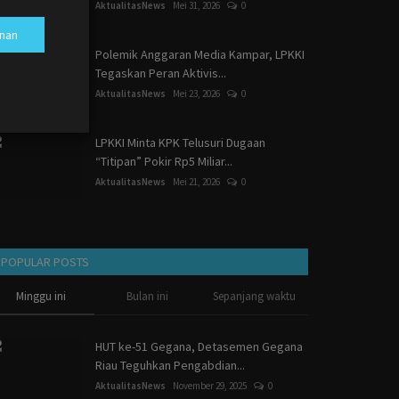
AktualitasNews
Mei 31, 2026
0
nan
Polemik Anggaran Media Kampar, LPKKI
Tegaskan Peran Aktivis...
AktualitasNews
Mei 23, 2026
0
LPKKI Minta KPK Telusuri Dugaan
“Titipan” Pokir Rp5 Miliar...
AktualitasNews
Mei 21, 2026
0
POPULAR POSTS
Minggu ini
Bulan ini
Sepanjang waktu
HUT ke-51 Gegana, Detasemen Gegana
Riau Teguhkan Pengabdian...
AktualitasNews
November 29, 2025
0