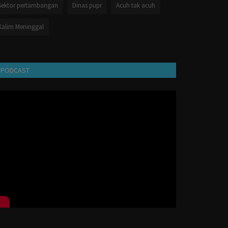
Sektor pertambangan
Dinas pupr
Acuh tak acuh
Kalim Meninggal
PODCAST