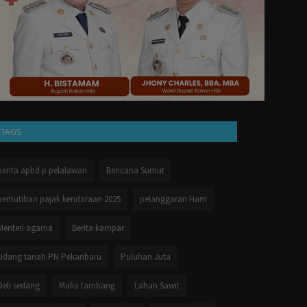
TAGS
berita apbd p pelalawan
Bencana Sumut
pemutihan pajak kendaraan 2025
pelanggaran Ham
Menteri agama
Berita kampar
sidang tanah PN Pekanbaru
Puluhan Juta
Deli sedang
Mafia tambang
Lahan Sawit