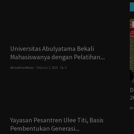
Korupsi 1
Universitas Abulyatama Bekali
Mahasiswanya dengan Pelatihan...
AktualitasNews
Februari 5, 2024
0
uh
Laporan Fiktif & Kwitansi Manipulatif,
D
Kasus Korupsi Rehabilitasi...
2
AktualitasNews
Februari 18, 2026
0
Ak
Yayasan Pesantren Ulee Titi, Basis
Pembentukan Generasi...