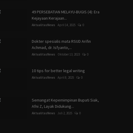
49 PERSEBATIAN MELAYU-BUGIS (4): Era
Kejayaan Kerajaan...
AktualitasNews
April 14, 2025
0
Dokter spesialis mata RSUD Arifin
Achmad, dr. Isfyanto,...
AktualitasNews
Oktober 13, 2023
0
10 tips for better legal writing
AktualitasNews
April 8, 2025
0
Semangat Kepemimpinan Bupati Siak,
Afni Z, Layak Didukung...
AktualitasNews
Juli 2, 2025
0