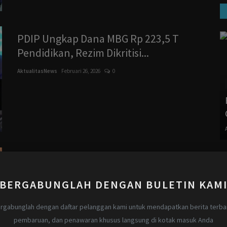
PDIP Ungkap Dana MBG Rp 223,5 T
Pendidikan, Rezim Dikritisi...
AktualitasNews
Februari 26, 2026
0
Penerimaan S1 Dibatasi, Pemerintah
Fokus Perkuat Pascasarjana...
BERGABUNGLAH DENGAN BULETIN KAM
AktualitasNews
Februari 12, 2026
0
rgabunglah dengan daftar pelanggan kami untuk mendapatkan berita terba
pembaruan, dan penawaran khusus langsung di kotak masuk Anda