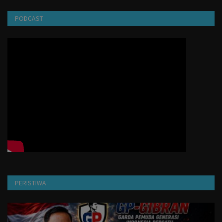
Ekonomi
PODCAST
Opini
Liputan Khusus
Sosial
Bisnis
Infotorial
Iklan
PERISTIWA
Galeri
Banner