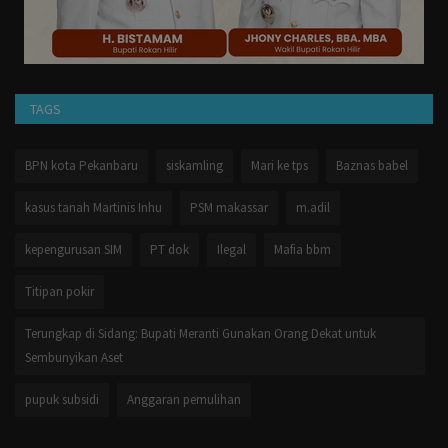
Otomotif
Kesehatan
Pemilu
TAGS
Gaya Hidup
BPN kota Pekanbaru
siskamling
Mari ke tps
Baznas babel
Lingkungan Hidup
kasus tanah Martinis Inhu
PSM makassar
m.adil
kepengurusan SIM
PT dok
Ilegal
Mafia bbm
Anak
Titipan pokir
Militer
Terungkap di Sidang: Bupati Meranti Gunakan Orang Dekat untuk
Sembunyikan Aset
Polisi
pupuk subsidi
Anggaran pemulihan
Perlemen