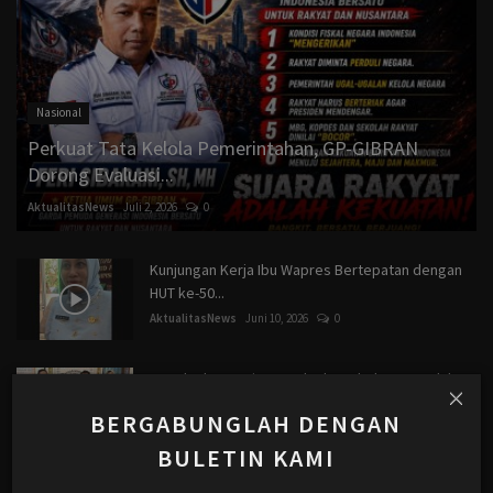
Nasional
Perkuat Tata Kelola Pemerintahan, GP-GIBRAN
Dorong Evaluasi...
AktualitasNews
Juli 2, 2026
0
Kunjungan Kerja Ibu Wapres Bertepatan dengan
HUT ke-50...
AktualitasNews
Juni 10, 2026
0
Kapolsek & Kanitres Polsek Serbalawan Sudah
Membuktikan...
BERGABUNGLAH DENGAN
AktualitasNews
Mei 31, 2026
0
BULETIN KAMI
Polemik Anggaran Media Kampar, LPKKI Tegaskan