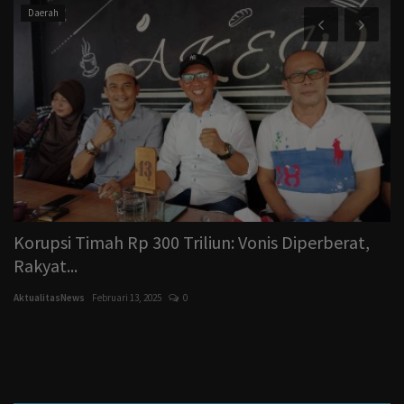
Daerah
wa
Korupsi Timah Rp 300 Triliun: Vonis Diperberat,
S
Rakyat...
T
AktualitasNews
Februari 13, 2025
0
Ak
Ba
Be