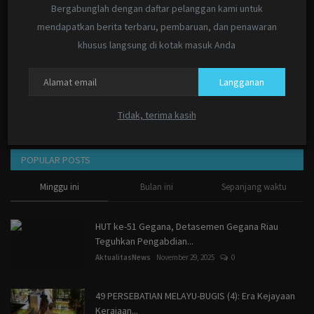
Bergabunglah dengan daftar pelanggan kami untuk
Peran Aktivis...
mendapatkan berita terbaru, pembaruan, dan penawaran
AktualitasNews
Mei 23, 2026
0
khusus langsung di kotak masuk Anda
LPKKI Minta KPK Telusuri Dugaan “Titipan” Pokir
Rp5 Miliar...
Langganan
AktualitasNews
Mei 21, 2026
0
Tidak, terima kasih
POPULAR POSTS
Minggu ini
Bulan ini
Sepanjang waktu
HUT ke-51 Gegana, Detasemen Gegana Riau
Teguhkan Pengabdian...
AktualitasNews
November 29, 2025
0
49 PERSEBATIAN MELAYU-BUGIS (4): Era Kejayaan
Kerajaan...