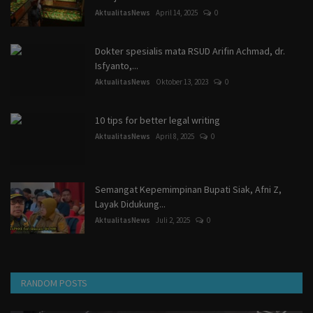
AktualitasNews
April 14, 2025
0
Dokter spesialis mata RSUD Arifin Achmad, dr.
Isfyanto,...
AktualitasNews
Oktober 13, 2023
0
10 tips for better legal writing
AktualitasNews
April 8, 2025
0
Semangat Kepemimpinan Bupati Siak, Afni Z,
Layak Didukung...
AktualitasNews
Juli 2, 2025
0
RANDOM POSTS