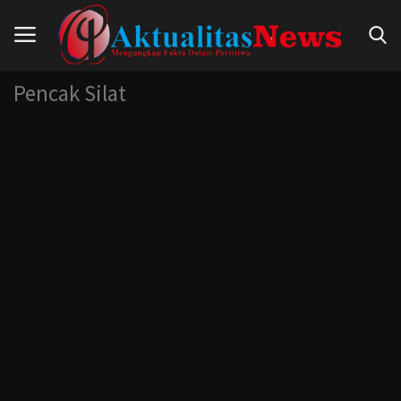
Pencak Silat
Beranda
Hukum
Nasional
Politik
Pendidikan
Peristiwa
Internasional