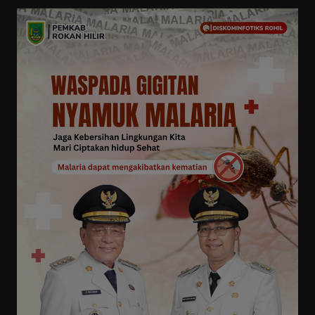
Pemerintah
Daerah
Keagamaan
Olahraga
Seni Budaya
Advetorial
Teknologi
Serba-serbi