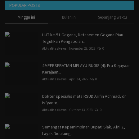
POPULAR POSTS
Minggu ini
Bulan ini
Sepanjang waktu
HUT ke-51 Gegana, Detasemen Gegana Riau
Teguhkan Pengabdian...
AktualitasNews
November 29, 2025
0
49 PERSEBATIAN MELAYU-BUGIS (4): Era Kejayaan
Kerajaan...
AktualitasNews
April 14, 2025
0
Dokter spesialis mata RSUD Arifin Achmad, dr.
Isfyanto,...
AktualitasNews
Oktober 13, 2023
0
Semangat Kepemimpinan Bupati Siak, Afni Z,
Layak Didukung...