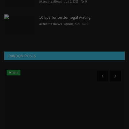
AktualitasNews
Juli 2, 2025
0
10 tips for better legal writing
AktualitasNews
April 8, 2025
0
RANDOM POSTS
Wisata