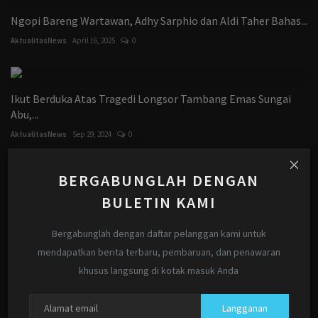
Ngopi Bareng Wartawan, Adhy Sarphio dan Aldi Taher Bahas...
AktualitasNews
April 16, 2025
0
Ikut Berduka Atas Tragedi Longsor Tambang Emas Sungai
Abu,...
AktualitasNews
Sep 29, 2024
0
BERGABUNGLAH DENGAN
2.842 Warga Gaza Lenyap Tanpa Jejak, Israel Gunakan
BULETIN KAMI
Senjata...
AktualitasNews
Februari 16, 2026
0
Bergabunglah dengan daftar pelanggan kami untuk
mendapatkan berita terbaru, pembaruan, dan penawaran
khusus langsung di kotak masuk Anda
Jejak Bakti Seorang Guru, Kunjungan Haru Bupati Siak, Afni
AktualitasNews
Jan 30, 2026
0
Langganan