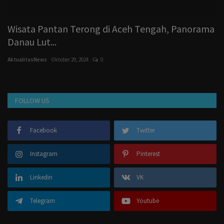
Wisata Pantan Terong di Aceh Tengah, Panorama
W
Danau Lut...
K
AktualitasNews
Oktober 29, 2024
0
Ak
FOLLOW US
Facebook
Twitter
Instagram
Pinterest
Linkedin
VK
Telegram
Youtube