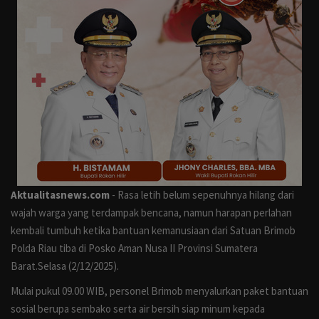
Otomotif
Kesehatan
Pemilu
Gaya Hidup
Lingkungan Hidup
Anak
Aktualitasnews.com
- Rasa letih belum sepenuhnya hilang dari
wajah warga yang terdampak bencana, namun harapan perlahan
Militer
kembali tumbuh ketika bantuan kemanusiaan dari Satuan Brimob
Polda Riau tiba di Posko Aman Nusa II Provinsi Sumatera
Polisi
Barat.Selasa (2/12/2025).
Mulai pukul 09.00 WIB, personel Brimob menyalurkan paket bantuan
Perlemen
sosial berupa sembako serta air bersih siap minum kepada