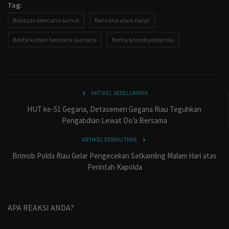
Tag:
Bantuan bencana sumut
Bencana alam banjir
Berita korban bencana sumatra
Berita brimob polda riau
ARTIKEL SEBELUMNYA
HUT ke-51 Gegana, Detasemen Gegana Riau Teguhkan
Pengabdian Lewat Do’a Bersama
ARTIKEL BERIKUTNYA
Brimob Polda Riau Gelar Pengecekan Satkamling Malam Hari atas
Perintah Kapolda
APA REAKSI ANDA?