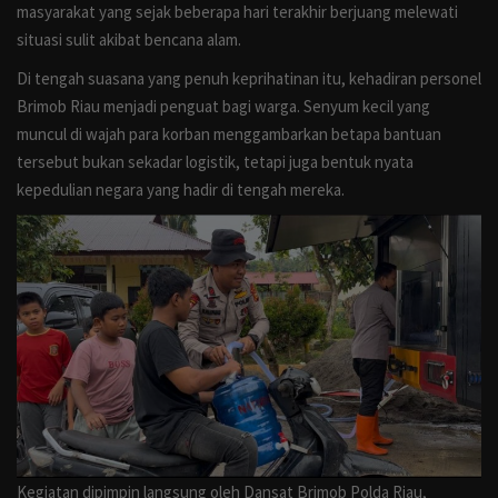
masyarakat yang sejak beberapa hari terakhir berjuang melewati
Ekonomi
situasi sulit akibat bencana alam.
Opini
Di tengah suasana yang penuh keprihatinan itu, kehadiran personel
Brimob Riau menjadi penguat bagi warga. Senyum kecil yang
Liputan Khusus
muncul di wajah para korban menggambarkan betapa bantuan
tersebut bukan sekadar logistik, tetapi juga bentuk nyata
Sosial
kepedulian negara yang hadir di tengah mereka.
Bisnis
Infotorial
Iklan
Galeri
Banner
Kegiatan dipimpin langsung oleh Dansat Brimob Polda Riau,