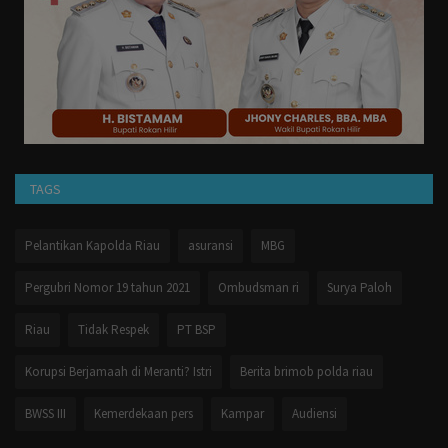
TAGS
Pelantikan Kapolda Riau
asuransi
MBG
Pergubri Nomor 19 tahun 2021
Ombudsman ri
Surya Paloh
Riau
Tidak Respek
PT BSP
Korupsi Berjamaah di Meranti? Istri
Berita brimob polda riau
BWSS III
Kemerdekaan pers
Kampar
Audiensi