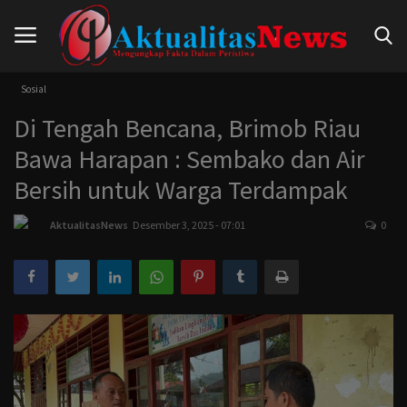
Sosial
Di Tengah Bencana, Brimob Riau
Beranda
Bawa Harapan : Sembako dan Air
Hukum
Bersih untuk Warga Terdampak
Nasional
AktualitasNews
Desember 3, 2025 - 07:01
0
Politik
Pendidikan
Peristiwa
Internasional