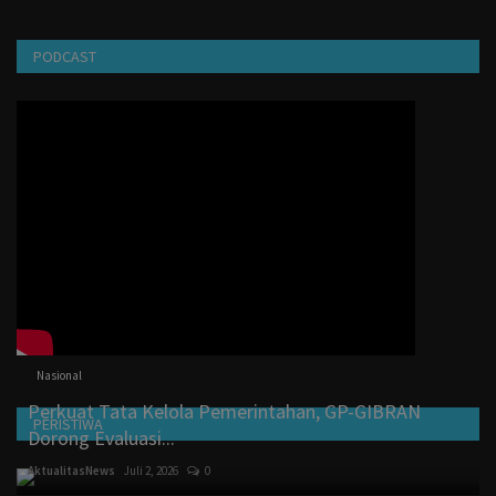
PODCAST
Nasional
Perkuat Tata Kelola Pemerintahan, GP-GIBRAN
PERISTIWA
Dorong Evaluasi...
AktualitasNews
Juli 2, 2026
0