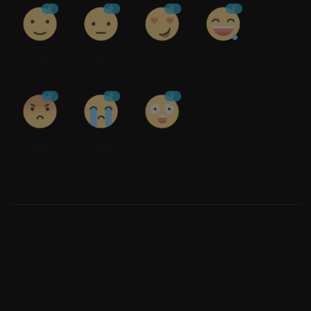
0
0
0
0
Suka
Benci
Cinta
Lucu
0
0
0
Marah
Sedih
Wow